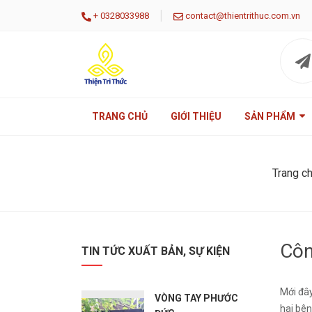
|
+
0328033988
contact@thientrithuc.com.vn
TRANG CHỦ
GIỚI THIỆU
SẢN PHẨM
Trang c
Côn
TIN TỨC XUẤT BẢN, SỰ KIỆN
Mới đây
VÒNG TAY PHƯỚC
hai bên