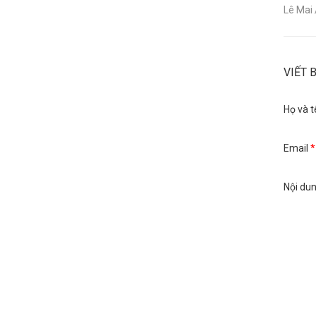
Lê Mai
VIẾT 
Họ và t
Email
*
Nội du