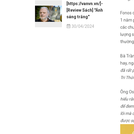
[https://vanvn.vn/]-
[Review Sách] "Ánh
Fonos c
sáng trắng"
1 năm p
30/04/2024
các chu
lượng s
thường
Bà Trần
hay, ng
đã rất 
Tri Thứ
Ông Osc
hiểu rằ
để đem 
lõi mà 
được sự