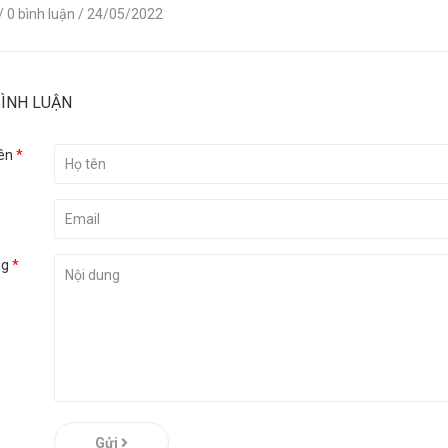
/ 0 bình luận
/ 24/05/2022
BÌNH LUẬN
ên
*
ng
*
Gửi