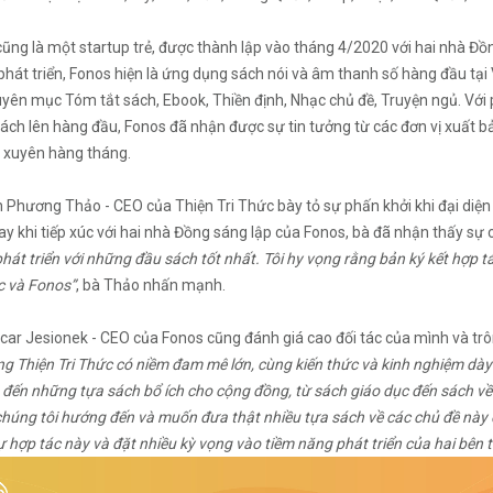
ũng là một startup trẻ, được thành lập vào tháng 4/2020 với hai nhà Đ
hát triển, Fonos hiện là ứng dụng sách nói và âm thanh số hàng đầu tạ
yên mục Tóm tắt sách, Ebook, Thiền định, Nhạc chủ đề, Truyện ngủ. Với 
ách lên hàng đầu, Fonos đã nhận được sự tin tưởng từ các đơn vị xuất 
 xuyên hàng tháng.
 Phương Thảo - CEO của Thiện Tri Thức bày tỏ sự phấn khởi khi đại diện
ay khi tiếp xúc với hai nhà Đồng sáng lập của Fonos, bà đã nhận thấy sự
phát triển với những đầu sách tốt nhất. Tôi hy vọng rằng bản ký kết hợp t
c và Fonos”
, bà Thảo nhấn mạnh.
ar Jesionek - CEO của Fonos cũng đánh giá cao đối tác của mình và trô
ng Thiện Tri Thức có niềm đam mê lớn, cùng kiến thức và kinh nghiệm dà
đến những tựa sách bổ ích cho cộng đồng, từ sách giáo dục đến sách về s
chúng tôi hướng đến và muốn đưa thật nhiều tựa sách về các chủ đề này 
 hợp tác này và đặt nhiều kỳ vọng vào tiềm năng phát triển của hai bên t