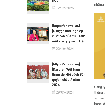
ĐỨC
những đ
12/12/2025
[https://znews.vn/]-
[Chuyện khởi nghiệp
xuất bản của 'đầu tàu'
một công ty sách trẻ]
23/10/2024
[https://znews.vn/]-
[Đại diện Việt Nam
tham dự Hội sách Bản
quyền châu Á năm
2024]
Công ty
29/05/2024
thông q
sự của 
hàng, đ