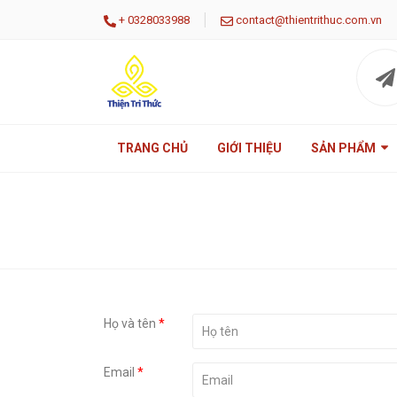
|
+
0328033988
contact@thientrithuc.com.vn
TRANG CHỦ
GIỚI THIỆU
SẢN PHẨM
Họ và tên
*
Email
*