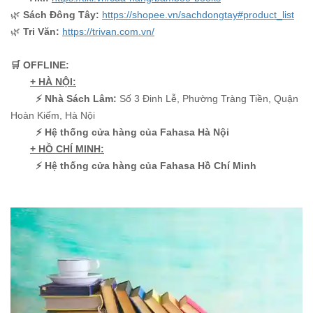
🌿
Sách Đông Tây:
https://shopee.vn/sachdongtay#product_list
🌿
Tri Văn:
https://trivan.com.vn/
️🛒 OFFLINE:
+ HÀ NỘI:
⚡ Nhà Sách Lâm:
Số 3 Đinh Lễ, Phường Tràng Tiền, Quận
Hoàn Kiếm, Hà Nội
⚡ Hệ thống cửa hàng của Fahasa Hà Nội
+ HỒ CHÍ MINH:
⚡ Hệ thống cửa hàng của Fahasa Hồ Chí Minh