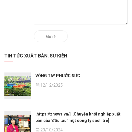
Gửi
TIN TỨC XUẤT BẢN, SỰ KIỆN
VÒNG TAY PHƯỚC ĐỨC
12/12/2025
[https://znews.vn/]-[Chuyện khởi nghiệp xuất
bản của 'đầu tàu' một công ty sách trẻ]
23/10/2024