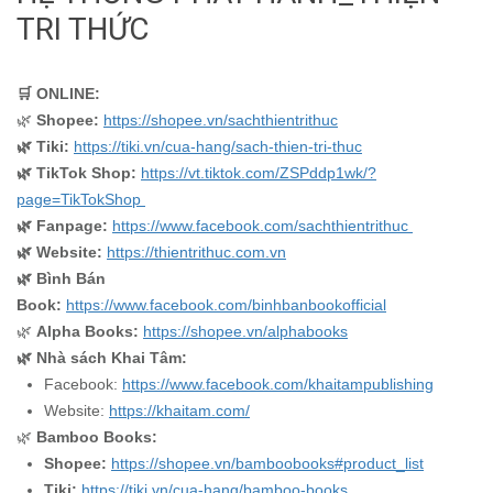
TRI THỨC
️🛒 ONLINE:
🌿
Shopee:
https://shopee.vn/sachthientrithuc
🌿 Tiki:
https://tiki.vn/cua-hang/sach-thien-tri-thuc
🌿
TikTok Shop:
https://vt.tiktok.com/ZSPddp1wk/?
page=TikTokShop
🌿 Fanpage:
https://www.facebook.com/sachthientrithuc
🌿 Website:
https://thientrithuc.com.vn
🌿 Bình Bán
Book:
https://www.facebook.com/binhbanbookofficial
🌿
Alpha Books:
https://shopee.vn/alphabooks
🌿 Nhà sách Khai Tâm:
Facebook:
https://www.facebook.com/khaitampublishing
Website:
https://khaitam.com/
🌿
Bamboo Books:
Shopee:
https://shopee.vn/bamboobooks#product_list
Tiki:
https://tiki.vn/cua-hang/bamboo-books