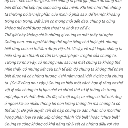
độ tiến triển của thế giới khiến chúng ta phải gạt phần đó sang một
bên để có thể tiếp tục cuộc sống của mình. Khi làm như thế, chúng
ta thường bỏ lại một phần của mình ở phía sau, để lại một khoảng
trống bên trong. Bất luận có mong mỏi đến đâu, chúng ta cũng
không thể nghĩ được cách thoát ra khỏi sự cố ấy.
Thế giới này không chỉ là những gì chúng ta mắt thấy tai nghe.
Chẳng hạn, con người không thể nghe tiếng chó huýt gió, nhưng
biết rằng chó có thể làm được việc đó. Vì vậy, về mặt logic, chúng ta
hiểu rằng âm thanh có tồn tại ngoài phạm vi nghe của chúng ta.
Tương tự như vậy, có những màu sắc mà mắt chúng ta không thể
nhìn thấy, có những kết cấu tinh tế đến độ chúng ta không thể phân
biệt được và có những hương vị thì nằm ngoài dải vị giác của chúng
ta. (Có lẽ cũng như vậy!) Chúng ta hiểu một cách hợp lý rằng cơ thể
vật lý của chúng ta bị hạn chế và chỉ có thể xử lý thông tin trong
một phạm vi nhất định. Do đó, về mặt logic, ta cũng có thể nói rằng
ở ngoài kia có nhiều thông tin hơn lượng thông tin mà chúng ta có
thể xử lý. Để giải quyết vấn đề này, chúng ta dán nhãn cho mọi thứ
hòng phân loại và sắp xếp chúng thành “đã biết” hoặc “chưa biết”.
Chúng ta cũng không có khả năng xử lý tất cả những điều rơi vào