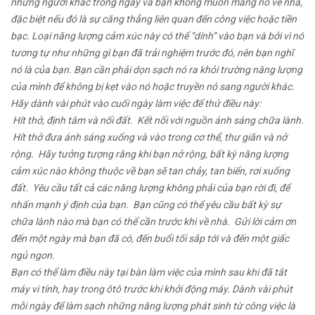
những người khác trong ngày và bạn không muốn mang nó về nhà,
đặc biệt nếu đó là sự căng thẳng liên quan đến công việc hoặc tiền
bạc. Loại năng lượng cảm xúc này có thể “dính” vào bạn và bởi vì nó
tương tự như những gì bạn đã trải nghiệm trước đó, nên bạn nghĩ
nó là của bạn. Bạn cần phải dọn sạch nó ra khỏi trường năng lượng
của mình để không bị kẹt vào nó hoặc truyền nó sang người khác.
Hãy dành vài phút vào cuối ngày làm việc để thử điều này:
 Hít thở, định tâm và nối đất.
 Kết nối với nguồn ánh sáng chữa lành.
 Hít thở đưa ánh sáng xuống và vào trong cơ thể, thư giãn và nở
rộng.
 Hãy tưởng tượng rằng khi bạn nở rộng, bất kỳ năng lượng
cảm xúc nào không thuộc về bạn sẽ tan chảy, tan biến, rơi xuống
đất.
 Yêu cầu tất cả các năng lượng không phải của bạn rời đi, để
nhấn mạnh ý định của bạn.
 Bạn cũng có thể yêu cầu bất kỳ sự
chữa lành nào mà bạn có thể cần trước khi về nhà.
 Gửi lời cảm ơn
đến một ngày mà bạn đã có, đến buổi tối sắp tới và đến một giấc
ngủ ngon.
Bạn có thể làm điều này tại bàn làm việc của mình sau khi đã tắt
máy vi tính, hay trong ôtô trước khi khởi động máy. Dành vài phút
mỗi ngày để làm sạch những năng lượng phát sinh từ công việc là