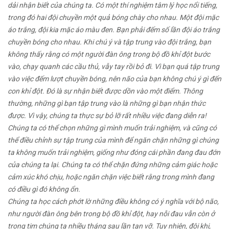
dải nhận biết của chúng ta. Có một thí nghiệm tâm lý học nổi tiếng,
trong đó hai đội chuyền một quả bóng chày cho nhau. Một đội mặc
áo trắng, đội kia mặc áo màu đen. Bạn phải đếm số lần đội áo trắng
chuyền bóng cho nhau. Khi chú ý và tập trung vào đội trắng, bạn
không thấy rằng có một người đàn ông trong bộ đồ khỉ đột bước
vào, chạy quanh các cầu thủ, vẫy tay rồi bỏ đi. Vì bạn quá tập trung
vào việc đếm lượt chuyền bóng, nên não của bạn không chú ý gì đến
con khỉ đột. Đó là sự nhận biết được dồn vào một điểm. Thông
thường, những gì bạn tập trung vào là những gì bạn nhận thức
được. Vì vậy, chúng ta thực sự bỏ lỡ rất nhiều việc đang diễn ra!
Chúng ta có thể chọn những gì mình muốn trải nghiệm, và cũng có
thể điều chỉnh sự tập trung của mình để ngăn chặn những gì chúng
ta không muốn trải nghiệm, giống như đóng cái phần đang đau đớn
của chúng ta lại. Chúng ta có thể chặn đứng những cảm giác hoặc
cảm xúc khó chịu, hoặc ngăn chặn việc biết rằng trong mình đang
có điều gì đó không ổn.
Chúng ta học cách phớt lờ những điều không có ý nghĩa với bộ não,
như người đàn ông bên trong bộ đồ khỉ đột, hay nỗi đau vẫn còn ở
trong tim chúng ta nhiều tháng sau lần tan vỡ. Tuy nhiên, đôi khi,