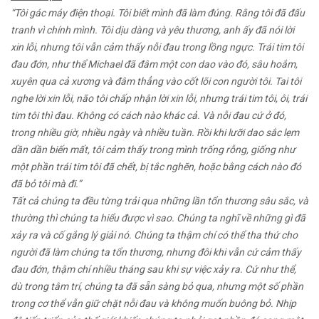
“Tôi gác máy điện thoại. Tôi biết mình đã làm đúng. Rằng tôi đã đấu
tranh vì chính mình. Tôi dịu dàng và yêu thương, anh ấy đã nói lời
xin lỗi, nhưng tôi vẫn cảm thấy nỗi đau trong lồng ngực. Trái tim tôi
đau đớn, như thể Michael đã đâm một con dao vào đó, sâu hoắm,
xuyên qua cả xương và đâm thẳng vào cốt lõi con người tôi. Tai tôi
nghe lời xin lỗi, não tôi chấp nhận lời xin lỗi, nhưng trái tim tôi, ôi, trái
tim tôi thì đau. Không có cách nào khác cả. Và nỗi đau cứ ở đó,
trong nhiều giờ, nhiều ngày và nhiều tuần. Rồi khi lưỡi dao sắc lẹm
dần dần biến mất, tôi cảm thấy trong mình trống rỗng, giống như
một phần trái tim tôi đã chết, bị tắc nghẽn, hoặc bằng cách nào đó
đã bỏ tôi mà đi.”
Tất cả chúng ta đều từng trải qua những lần tổn thương sâu sắc, và
thường thì chúng ta hiểu được vì sao. Chúng ta nghĩ về những gì đã
xảy ra và cố gắng lý giải nó. Chúng ta thậm chí có thể tha thứ cho
người đã làm chúng ta tổn thương, nhưng đôi khi vẫn cứ cảm thấy
đau đớn, thậm chí nhiều tháng sau khi sự việc xảy ra. Cứ như thể,
dù trong tâm trí, chúng ta đã sẵn sàng bỏ qua, nhưng một số phần
trong cơ thể vẫn giữ chặt nỗi đau và không muốn buông bỏ. Nhịp