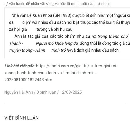
tự vận hành, để nhân vật sống và bộc lộ mình một cách tự nhiên.
Nhà văn Lê Xuân Khoa (SN 1983) được biết đến như một “người k
đa diện” với nhiều đầu sách nổi bật thuộc các thể loại tiểu thuyế
xã hội, giả tưởng và phi hư cấu.
Anh là tác giả của các tác phẩm như
Lá rơi trong thành phố
,
Thành - Người mở khóa lãng du
, đồng thời là đồng tác giả c
truyền thống - Hành trình trở lại
và dịch giả nhiều đầu sách.
Link bài viết gốc:
https://dantri.com.vn/giai-tri/tu-tren-gioi-roi-
xuong-hanh-trinh-chua-lanh-va-tim-lai-chinh-min-
20250810001822443.htm
Nguyễn Hải Anh
/ 0 bình luận
/ 12/08/2025
VIẾT BÌNH LUẬN