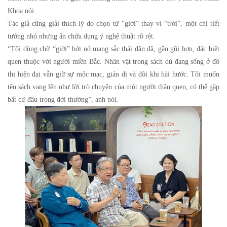
Khoa nói.
Tác giả cũng giải thích lý do chọn từ “giời” thay vì “trời”, một chi tiết
tưởng nhỏ nhưng ẩn chứa dụng ý nghệ thuật rõ rệt.
“Tôi dùng chữ “giời” bởi nó mang sắc thái dân dã, gần gũi hơn, đặc biệt
quen thuộc với người miền Bắc. Nhân vật trong sách dù đang sống ở đô
thị hiện đại vẫn giữ sự mộc mạc, giản dị và đôi khi hài hước. Tôi muốn
tên sách vang lên như lời trò chuyện của một người thân quen, có thể gặp
bất cứ đâu trong đời thường”, anh nói.