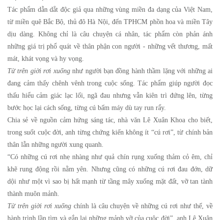
Tác phẩm dẫn dắt độc giả qua những vùng miền đa dạng của Việt Nam,
từ miền quê Bắc Bộ, thủ đô Hà Nội, đến TPHCM phồn hoa và miền Tây
dịu dàng. Không chỉ là câu chuyện cá nhân, tác phẩm còn phản ánh
những giá trị phổ quát về thân phận con người - những vết thương, mất
mát, khát vọng và hy vọng.
Từ trên giời rơi xuống
như người bạn đồng hành thầm lặng với những ai
đang cảm thấy chênh vênh trong cuộc sống. Tác phẩm giúp người đọc
thấu hiểu cảm giác lạc lối, ngã đau nhưng vẫn kiên trì đứng lên, từng
bước học lại cách sống, từng cú bấm máy dù tay run rẩy.
Chia sẻ về nguồn cảm hứng sáng tác, nhà văn Lê Xuân Khoa cho biết,
trong suốt cuộc đời, anh từng chứng kiến không ít “cú rơi”, từ chính bản
thân lẫn những người xung quanh.
“Có những cú rơi nhẹ nhàng như quả chín rụng xuống thảm cỏ êm, chỉ
khẽ rung động rồi nằm yên. Nhưng cũng có những cú rơi đau đớn, dữ
dội như một vì sao bị hất mạnh từ tầng mây xuống mặt đất, vỡ tan tành
thành muôn mảnh.
Từ trên giời rơi xuống
chính là câu chuyện về những cú rơi như thế, về
hành trình lần tìm và gắn lại những mảnh vỡ của cuộc đời”, anh Lê Xuân