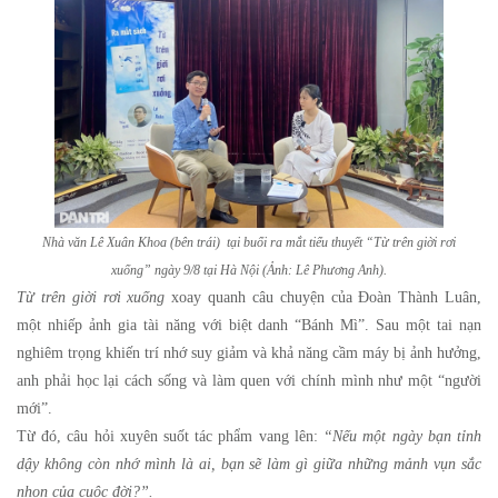
Nhà văn Lê Xuân Khoa (bên trái) tại buổi ra mắt tiểu thuyết “Từ trên giời rơi
xuống” ngày 9/8 tại Hà Nội (Ảnh: Lê Phương Anh).
Từ trên giời rơi xuống
xoay quanh câu chuyện của Đoàn Thành Luân,
một nhiếp ảnh gia tài năng với biệt danh “Bánh Mì”. Sau một tai nạn
nghiêm trọng khiến trí nhớ suy giảm và khả năng cầm máy bị ảnh hưởng,
anh phải học lại cách sống và làm quen với chính mình như một “người
mới”.
Từ đó, câu hỏi xuyên suốt tác phẩm vang lên:
“Nếu một ngày bạn tỉnh
dậy không còn nhớ mình là ai, bạn sẽ làm gì giữa những mảnh vụn sắc
nhọn của cuộc đời?”.