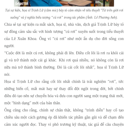
Tại sự kiện, họa sĩ Trịnh Lữ (cầm mic) bày tỏ cảm nhận về tiểu thuyết "Từ trên giời rơi
xuống" và ý nghĩa biểu tượng “cú rơi” trong tác phẩm (Ảnh: Lê Phương Anh).
Chia sẻ tại sự kiện ra mắt sách, họa sĩ, nhà văn, dịch giả Trịnh Lữ bày tỏ
sự đồng cảm sâu sắc với hình tượng “cú rơi” xuyên suốt trong tiểu thuyết
của Lê Xuân Khoa. Ông ví “cú rơi” như một ẩn dụ cho đời sống con
người.
“Cuộc đời là một cú rơi, không phải đi lên. Điều cốt lõi là rơi ra khỏi cái
gì và trở thành một cái gì khác. Khi rơi quá nhiều, nó không còn là rơi
nữa mà trở thành bình thường. Đó là cái cốt lõi nhất”, họa sĩ Trịnh Lữ
nói.
Họa sĩ Trịnh Lữ cho rằng cốt lõi nhất chính là trải nghiệm “rơi”, tức
những biến cố, mất mát hay sự thay đổi đột ngột trong đời, bởi chính
điều đó tạo nên sự chuyển hóa và đưa con người sang một trạng thái mới,
một “hình dạng” mới của bản thân.
Ông cũng cho rằng, chính sự chân thật, không “trình diễn” hay cố tạo
chiều sâu một cách gượng ép đã khiến tác phẩm gần gũi và dễ chạm đến
cảm xúc người đọc. Thay vì phô trương kỹ thuật, tác giả để câu chuyện