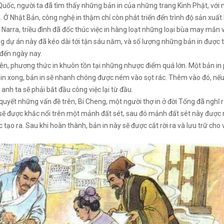
uốc, người ta đã tìm thấy những bản in của những trang Kinh Phật, vớ
 Ở Nhật Bản, công nghệ in thậm chí còn phát triển đến trình độ sản xuấ
 Narra, triều đình đã đốc thúc việc in hàng loạt những loại bùa may mắn
g dự án này đã kéo dài tới tận sáu năm, và số lượng những bản in được t
 đến ngày nay.
ên, phương thức in khuôn tồn tại những nhược điểm quá lớn. Một bản in p
 in xong, bản in sẽ nhanh chóng được ném vào sọt rác. Thêm vào đó, nếu n
 anh ta sẽ phải bắt đầu công việc lại từ đầu.
 quyết những vấn đề trên, Bi Cheng, một người thợ in ở đời Tống đã nghĩ 
sẽ được khắc nổi trên một mảnh đất sét, sau đó mảnh đất sét này được
 tạo ra. Sau khi hoàn thành, bản in này sẽ được cắt rời ra và lưu trữ cho v