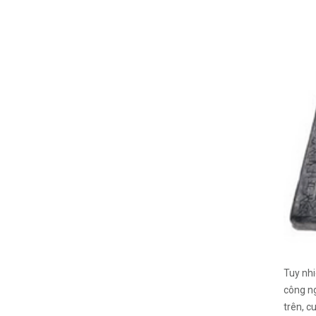
Tuy nhi
công ng
trên, c