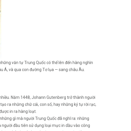
i những văn tự Trung Quốc có thể lên đến hàng nghìn
hâu Á, và qua con đường Tơ lụa — sang châu Âu.
n nhiều. Năm 1448, Johann Gutenberg trở thành người
ạo ra những chữ cái, con số, hay những ký tự rời rạc,
ược in ra hàng loạt.
với những gì mà người Trung Quốc đã nghĩ ra: những
là người đầu tiên sử dụng loại mực in dầu vào công