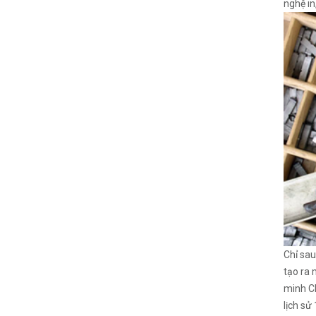
nghệ in
Chỉ sau
tạo ra 
minh Ch
lịch sử