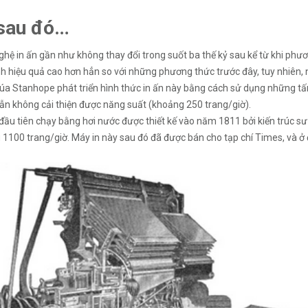
sau đó…
hệ in ấn gần như không thay đổi trong suốt ba thế kỷ sau kể từ khi ph
nh hiệu quả cao hơn hẳn so với những phương thức trước đây, tuy nhiên, 
úa Stanhope phát triển hình thức in ấn này bằng cách sử dụng những tấ
ẫn không cải thiện được năng suất (khoảng 250 trang/giờ).
đầu tiên chạy bằng hơi nước được thiết kế vào năm 1811 bởi kiến trúc sư 
1100 trang/giờ. Máy in này sau đó đã được bán cho tạp chí Times, và ở đâ