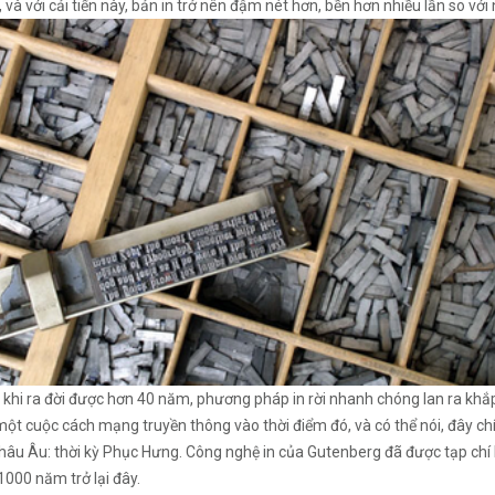
, và với cải tiến này, bản in trở nên đậm nét hơn, bền hơn nhiều lần so v
 khi ra đời được hơn 40 năm, phương pháp in rời nhanh chóng lan ra khắ
một cuộc cách mạng truyền thông vào thời điểm đó, và có thể nói, đây ch
âu Âu: thời kỳ Phục Hưng. Công nghệ in của Gutenberg đã được tạp chí L
 1000 năm trở lại đây.