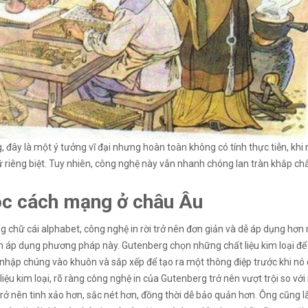
, đây là một ý tưởng vĩ đại nhưng hoàn toàn không có tính thực tiễn, kh
 riêng biệt. Tuy nhiên, công nghệ này vẫn nhanh chóng lan tràn khắp c
c cách mạng ở châu Âu
g chữ cái alphabet, công nghệ in rời trở nên đơn giản và dễ áp dụng hơ
n áp dụng phương pháp này. Gutenberg chọn những chất liệu kim loại để t
nhập chúng vào khuôn và sắp xếp để tạo ra một thông điệp trước khi nó đ
 liệu kim loại, rõ ràng công nghệ in của Gutenberg trở nên vượt trội so 
trở nên tinh xảo hơn, sắc nét hơn, đồng thời dễ bảo quản hơn. Ông cũng 