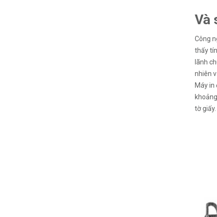
Và 
Công ng
thấy tí
lãnh ch
nhiên v
Máy in 
khoảng 
tờ giấy.