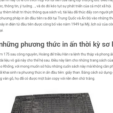
ản in này có lẽ chỉ thích hợp với túi tiền của tầng lớp thượng lưu. Điều nà
ức, thông tin, ý tưởng…., và do đó kéo tụt sự phát triển của cả một xã hội.
ự thèm khát tri thức thông qua sách vở, tài liệu đã thúc đẩy con người p
hương pháp in ấn đầu tiên ra đời tại Trung Quốc và Ấn Độ vào những thế
áy in điện tử đầu tiên được công bố vào năm 1949 tại Mỹ, lịch sử của c
ại.
những phương thức in ấn thời kỳ sơ 
 175 sau công nguyên, Hoàng đế triều Hán ra lệnh thu thập và phong ấ
ài liệu vô giá này cho thế hệ sau. Điều này làm cho những trang sách c
ạo Khổng, với mong muốn sở hữu những cuốn sách này mà không cần phải 
ã khai sinh ra phương thức in ấn đầu tiên: giấy than. Bằng cách sử dụng 
g ván gỗ, họ đã có được một bản copy với nền đen chữ trắng.