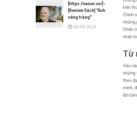
những b
[https://vanvn.vn/]-
kiến th
[Review Sách] "Ánh
Chính s
sáng trắng"
những p
30/04/2024
Chiếc m
nhân lo
Từ 
Vào năm
những t
theo đ
mình, đ
lần bằn