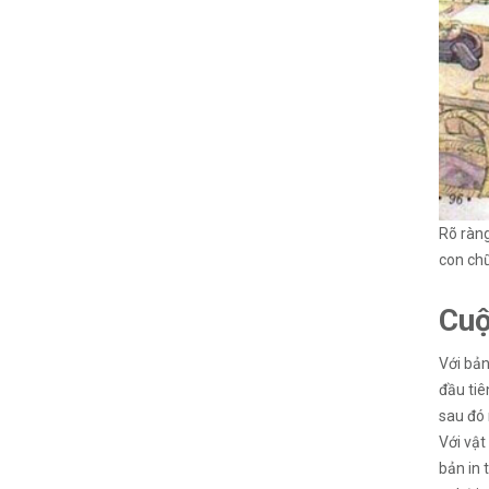
Rõ ràng
con chữ
Cuộ
Với bản
đầu tiê
sau đó 
Với vật
bản in 