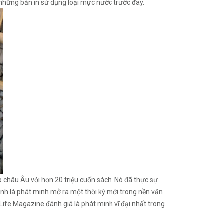
ới những bản in sử dụng loại mực nước trước đây.
p châu Âu với hơn 20 triệu cuốn sách. Nó đã thực sự
ính là phát minh mở ra một thời kỳ mới trong nền văn
ife Magazine đánh giá là phát minh vĩ đại nhất trong