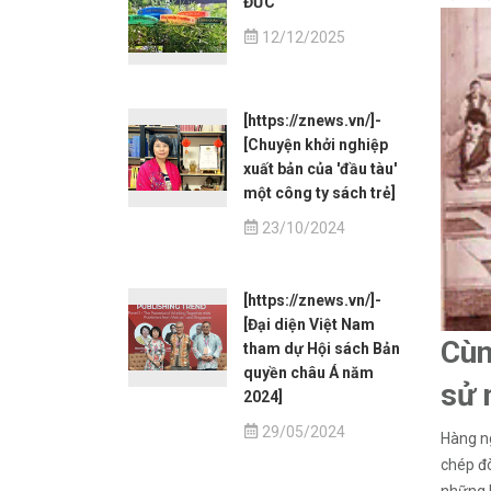
ĐỨC
12/12/2025
[https://znews.vn/]-
[Chuyện khởi nghiệp
xuất bản của 'đầu tàu'
một công ty sách trẻ]
23/10/2024
[https://znews.vn/]-
[Đại diện Việt Nam
Cùn
tham dự Hội sách Bản
quyền châu Á năm
sử 
2024]
29/05/2024
Hàng ng
chép đò