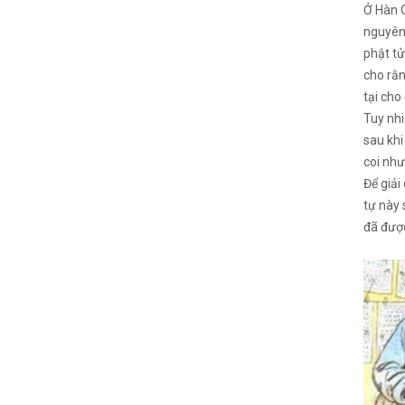
Ở Hàn Q
nguyên.
phật tử
cho rằn
tại cho
Tuy nhi
sau khi
coi như
Để giải
tự này 
đã được