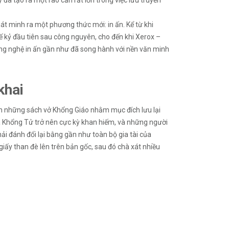
y đã tạo ra một rào cản rất lớn trong việc lưu truyền
hát minh ra một phương thức mới: in ấn. Kể từ khi
 kỷ đầu tiên sau công nguyên, cho đến khi Xerox –
ông nghệ in ấn gần như đã song hành với nền văn minh
khai
n những sách vở Khổng Giáo nhằm mục đích lưu lại
ủa Khổng Tử trở nên cực kỳ khan hiếm, và những người
đánh đổi lại bằng gần như toàn bộ gia tài của
giấy than đè lên trên bản gốc, sau đó chà xát nhiều