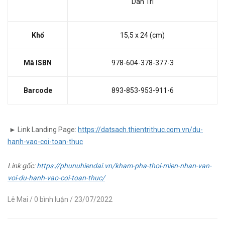
Dân Trí
Khổ
15,5 x 24 (cm)
Mã ISBN
978-604-378-377-3
Barcode
893-853-953-911-6
► Link Landing Page:
https://datsach.thientrithuc.com.vn/du-
hanh-vao-coi-toan-thuc
Link gốc:
https://phunuhiendai.vn/kham-pha-thoi-mien-nhan-van-
voi-du-hanh-vao-coi-toan-thuc/
Lê Mai
/ 0 bình luận
/ 23/07/2022