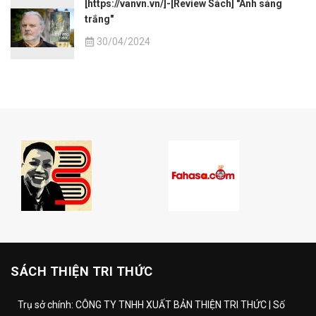
[https://vanvn.vn/]-[Review Sách] "Ánh sáng
trắng"
30/04/2024
SÁCH THIỆN TRI THỨC
Trụ sở chính: CÔNG TY TNHH XUẤT BẢN THIỆN TRI THỨC | Số