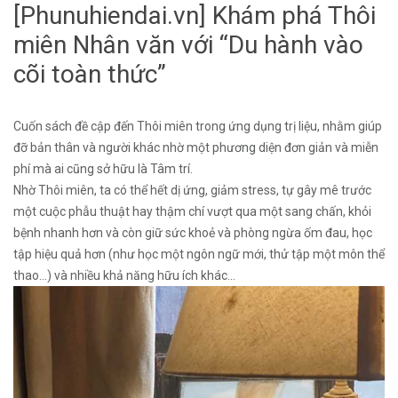
[Phunuhiendai.vn] Khám phá Thôi
miên Nhân văn với “Du hành vào
cõi toàn thức”
Cuốn sách đề cập đến Thôi miên trong ứng dụng trị liệu, nhằm giúp
đỡ bản thân và người khác nhờ một phương diện đơn giản và miễn
phí mà ai cũng sở hữu là Tâm trí.
Nhờ Thôi miên, ta có thể hết dị ứng, giảm stress, tự gây mê trước
một cuộc phẫu thuật hay thậm chí vượt qua một sang chấn, khỏi
bệnh nhanh hơn và còn giữ sức khoẻ và phòng ngừa ốm đau, học
tập hiệu quả hơn (như học một ngôn ngữ mới, thử tập một môn thể
thao…) và nhiều khả năng hữu ích khác…