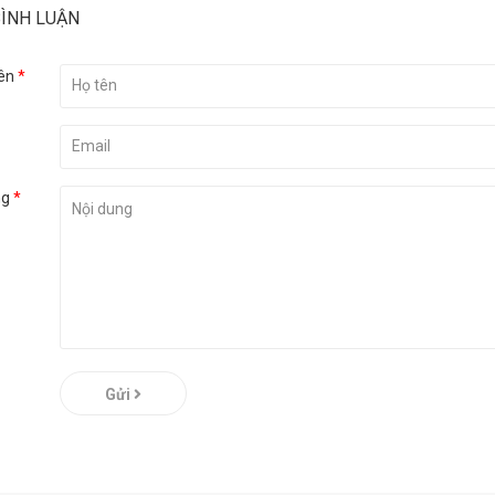
BÌNH LUẬN
ên
*
ng
*
Gửi