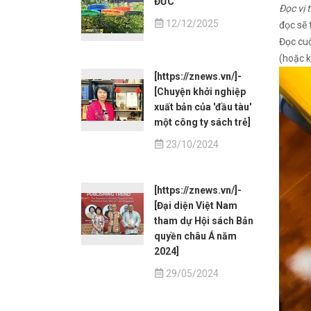
ĐỨC
Đọc vị 
12/12/2025
đọc sẽ 
Đọc cuốn
(hoặc k
[https://znews.vn/]-
[Chuyện khởi nghiệp
xuất bản của 'đầu tàu'
một công ty sách trẻ]
23/10/2024
[https://znews.vn/]-
[Đại diện Việt Nam
tham dự Hội sách Bản
quyền châu Á năm
2024]
29/05/2024