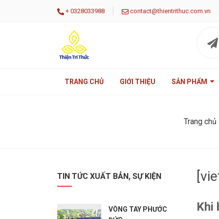
|
+
0328033988
contact@thientrithuc.com.vn
TRANG CHỦ
GIỚI THIỆU
SẢN PHẨM
Trang chủ
[vi
TIN TỨC XUẤT BẢN, SỰ KIỆN
Khi 
VÒNG TAY PHƯỚC