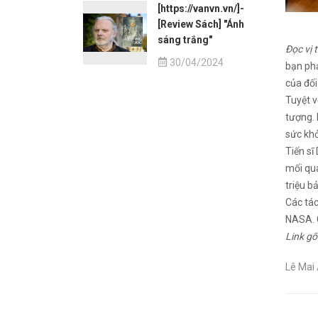
[https://vanvn.vn/]-
[Review Sách] "Ánh
sáng trắng"
Đọc vị
30/04/2024
bạn pha
của đố
Tuyệt v
tượng.
sức kho
Tiến sĩ
mối qua
triệu b
Các tác
NASA. C
Link gố
Lê Mai