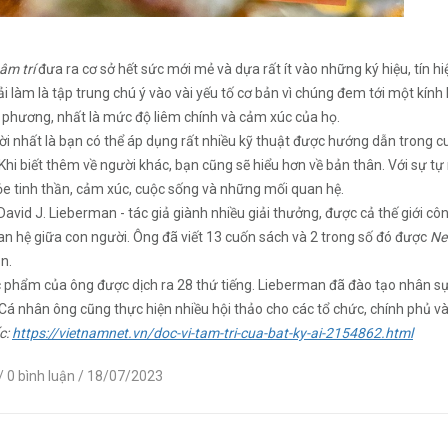
 tâm trí
đưa ra cơ sở hết sức mới mẻ và dựa rất ít vào những ký hiệu, tín hiẹ
̉i làm là tập trung chú ý vào vài yếu tố cơ bản vì chúng đem tới một kính 
i phương, nhất là mức độ liêm chính và cảm xúc của họ.
ời nhất là bạn có thể áp dụng rất nhiều kỹ thuật được hướng dẫn trong 
 Khi biết thêm về người khác, bạn cũng sẽ hiểu hơn về bản thân. Với sự
̉e tinh thần, cảm xúc, cuộc sống và những mối quan hệ.
 David J. Lieberman - tác giả giành nhiều giải thưởng, được cả thế giới c
n hệ giữa con người. Ông đã viết 13 cuốn sách và 2 trong số đó được
Ne
ản.
 phẩm của ông được dịch ra 28 thứ tiếng. Lieberman đã đào tạo nhân sự 
á nhân ông cũng thực hiện nhiều hội thảo cho các tổ chức, chính phủ và
c:
https://vietnamnet.vn/doc-vi-tam-tri-cua-bat-ky-ai-2154862.html
/ 0 bình luận
/ 18/07/2023