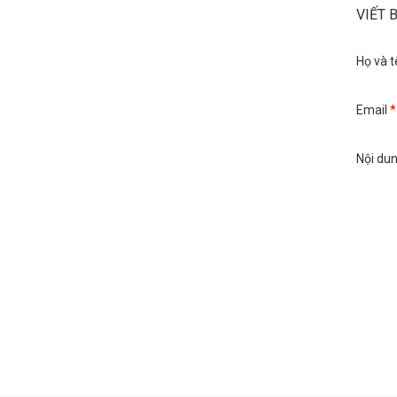
VIẾT 
Họ và t
Email
*
Nội du