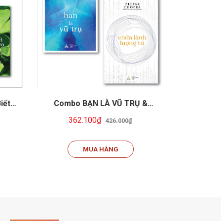
ết -
Combo BẠN LÀ VŨ TRỤ &
Combo Đ
Nhiên
CHỮA LÀNH LƯỢNG TỬ
362.100₫
37
426.000₫
MUA HÀNG