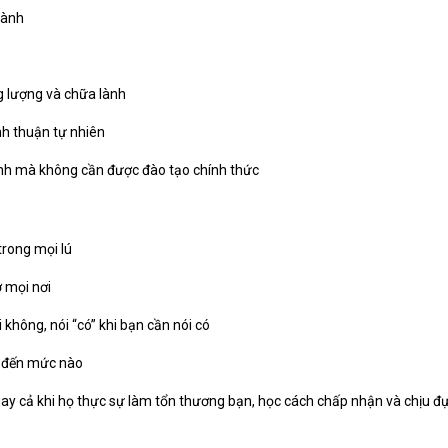
lành
g lượng và chữa lành
h thuận tự nhiên
lành mà không cần được đào tạo chính thức
trong mọi lú
ở mọi nơi
 không, nói “có” khi bạn cần nói có
n đến mức nào
gay cả khi họ thực sự làm tổn thương bạn, học cách chấp nhận và chịu đự