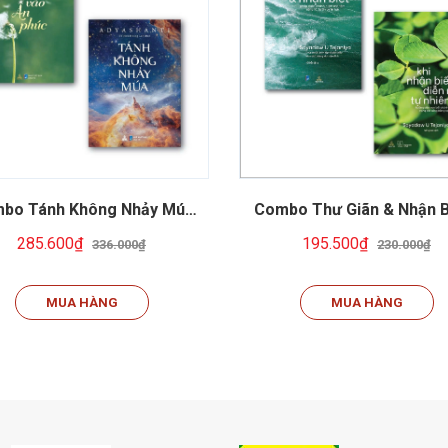
bo Tánh Không Nhảy Múa
Combo Thư Giãn & Nhận Bi
i Vào Ân Phúc | Adyashanti
Khi Nhận Biết Diễn Ra Tự 
285.600₫
195.500₫
336.000₫
230.000₫
| Sách Thiện Tri Thức
MUA HÀNG
MUA HÀNG