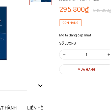
295.800₫
348.000
CÒN HÀNG
Mô tả đang cập nhật
SỐ LƯỢNG:
–
+
MUA HÀNG
ÁT HÀNH
LIÊN HỆ