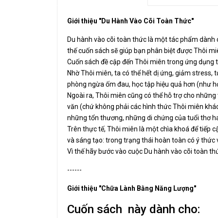
Giới thiệu "Du Hành Vào Cõi Toàn Thức"
Du hành vào cõi toàn thức là một tác phẩm dành 
thế cuốn sách sẽ giúp bạn phân biệt được Thôi miên
Cuốn sách đề cập đến Thôi miên trong ứng dụng tr
Nhờ Thôi miên, ta có thể hết dị ứng, giảm stress
phòng ngừa ốm đau, học tập hiệu quả hơn (như h
Ngoài ra, Thôi miên cũng có thể hỗ trợ cho những 
văn (chứ không phải các hình thức Thôi miên khác
những tổn thương, những di chứng của tuổi thơ ha
Trên thực tế, Thôi miên là một chìa khoá để tiếp
và sáng tạo: trong trạng thái hoàn toàn có ý thức 
Vì thế hãy bước vào cuộc Du hành vào cõi toàn th
------
Giới thiệu "Chữa Lành Bằng Năng Lượng"
Cuốn sách này dành cho: