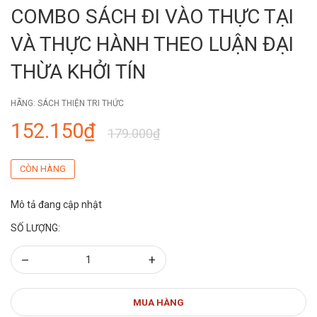
COMBO SÁCH ĐI VÀO THỰC TẠI
VÀ THỰC HÀNH THEO LUẬN ĐẠI
THỪA KHỞI TÍN
HÃNG:
SÁCH THIỆN TRI THỨC
152.150₫
179.000₫
CÒN HÀNG
Mô tả đang cập nhật
SỐ LƯỢNG:
–
+
MUA HÀNG