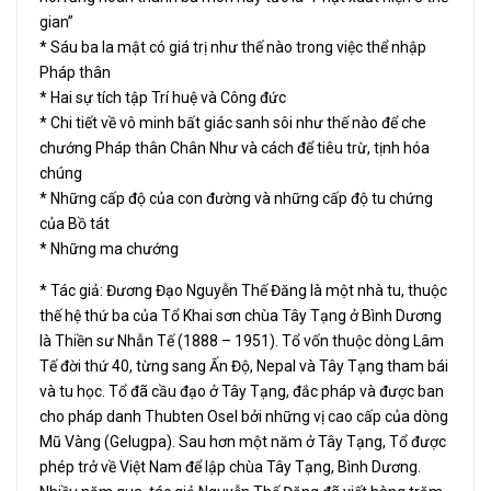
gian”
* Sáu ba la mật có giá trị như thế nào trong việc thể nhập
Pháp thân
* Hai sự tích tập Trí huệ và Công đức
* Chi tiết về vô minh bất giác sanh sôi như thế nào để che
chướng Pháp thân Chân Như và cách để tiêu trừ, tịnh hóa
chúng
* Những cấp độ của con đường và những cấp độ tu chứng
của Bồ tát
* Những ma chướng
* Tác giả: Đương Đạo Nguyễn Thế Đăng là một nhà tu, thuộc
thế hệ thứ ba của Tổ Khai sơn chùa Tây Tạng ở Bình Dương
là Thiền sư Nhẫn Tế (1888 – 1951). Tổ vốn thuộc dòng Lâm
Tế đời thứ 40, từng sang Ấn Độ, Nepal và Tây Tạng tham bái
và tu học. Tổ đã cầu đạo ở Tây Tạng, đắc pháp và được ban
cho pháp danh Thubten Osel bởi những vị cao cấp của dòng
Mũ Vàng (Gelugpa). Sau hơn một năm ở Tây Tạng, Tổ được
phép trở về Việt Nam để lập chùa Tây Tạng, Bình Dương.