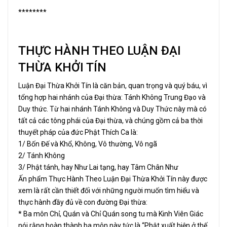
********
THỰC HÀNH THEO LUẬN ĐẠI
THỪA KHỞI TÍN
Luận Đại Thừa Khởi Tín là căn bản, quan trọng và quý báu, vì
tổng hợp hai nhánh của Đại thừa: Tánh Không Trung Đạo và
Duy thức. Từ hai nhánh Tánh Không và Duy Thức này mà có
tất cả các tông phái của Đại thừa, và chúng gồm cả ba thời
thuyết pháp của đức Phật Thích Ca là:
1/ Bốn Đế và Khổ, Không, Vô thường, Vô ngã
2/ Tánh Không
3/ Phật tánh, hay Như Lai tạng, hay Tâm Chân Như
Ấn phẩm Thực Hành Theo Luận Đại Thừa Khởi Tín này được
xem là rất cần thiết đối với những người muốn tìm hiểu và
thực hành đầy đủ về con đường Đại thừa:
* Ba môn Chỉ, Quán và Chỉ Quán song tu mà Kinh Viên Giác
nói rằng hoàn thành ba môn này tức là “Phật xuất hiện ở thế