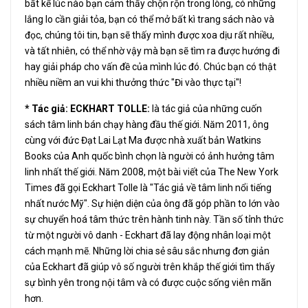
bất kể lúc nào bạn cảm thấy chộn rộn trong lòng, có những
lắng lo cần giải tỏa, bạn có thể mở bất kì trang sách nào và
đọc, chúng tôi tin, bạn sẽ thấy mình được xoa dịu rất nhiều,
và tất nhiên, có thể nhờ vậy mà bạn sẽ tìm ra được hướng đi
hay giải pháp cho vấn đề của mình lúc đó. Chúc bạn có thật
nhiều niềm an vui khi thưởng thức "Đi vào thực tại"!
* Tác giả: ECKHART TOLLE:
là tác giả của những cuốn
sách tâm linh bán chạy hàng đầu thế giới. Năm 2011, ông
cùng với đức Đạt Lai Lạt Ma được nhà xuất bản Watkins
Books của Anh quốc bình chọn là người có ảnh hưởng tâm
linh nhất thế giới. Năm 2008, một bài viết của The New York
Times đã gọi Eckhart Tolle là "Tác giả về tâm linh nổi tiếng
nhất nước Mỹ". Sự hiện diện của ông đã góp phần to lớn vào
sự chuyển hoá tâm thức trên hành tinh này. Tần số tỉnh thức
từ một người vô danh - Eckhart đã lay động nhân loại một
cách mạnh mẽ. Những lời chia sẻ sâu sắc nhưng đơn giản
của Eckhart đã giúp vô số người trên khắp thế giới tìm thấy
sự bình yên trong nội tâm và có được cuộc sống viên mãn
hơn.