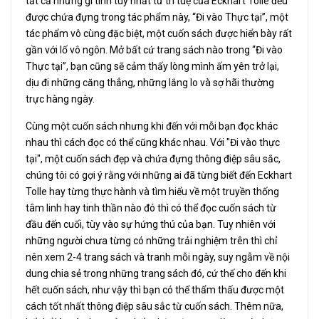
tất cả những gì tinh tuý nhất từ trí tuệ của Eckhart Tolle đều
được chứa đựng trong tác phẩm này, “Đi vào Thực tại”, một
tác phẩm vô cùng đặc biệt, một cuốn sách được hiển bày rất
gần với lố vô ngôn. Mở bất cứ trang sách nào trong “Đi vào
Thực tại”, bạn cũng sẽ cảm thấy lòng mình ấm yên trở lại,
dịu đi những căng thẳng, những lắng lo và sợ hãi thường
trực hàng ngày.
Cùng một cuốn sách nhưng khi đến với mỗi bạn đọc khác
nhau thì cách đọc có thể cũng khác nhau. Với "Đi vào thực
tại", một cuốn sách đẹp và chứa đựng thông điệp sâu sắc,
chúng tôi có gợi ý rằng với những ai đã từng biết đến Eckhart
Tolle hay từng thực hành và tìm hiểu về một truyền thống
tâm linh hay tinh thần nào đó thì có thể đọc cuốn sách từ
đầu đến cuối, tùy vào sự hứng thú của bạn. Tuy nhiên với
những người chưa từng có những trải nghiệm trên thì chỉ
nên xem 2-4 trang sách và tranh mỗi ngày, suy ngẫm về nội
dung chia sẻ trong những trang sách đó, cứ thế cho đến khi
hết cuốn sách, như vậy thì bạn có thể thẩm thấu được một
cách tốt nhất thông điệp sâu sắc từ cuốn sách. Thêm nữa,