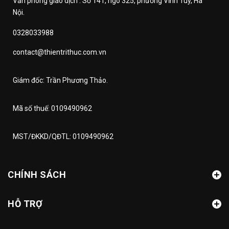
Văn phòng giao dịch : Số 141, ngõ 325, phường Vĩnh Tuy, Hà
Nội.
0328033988
contact@thientrithuc.com.vn
Giám đốc: Trần Phương Thảo.
Mã số thuế: 0109490962
MST/ĐKKD/QĐTL: 0109490962
CHÍNH SÁCH
HỖ TRỢ