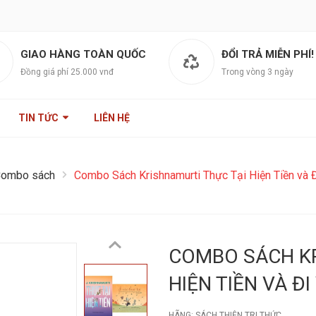
GIAO HÀNG TOÀN QUỐC
ĐỔI TRẢ MIỄN PHÍ!
Đồng giá phí 25.000 vnđ
Trong vòng 3 ngày
TIN TỨC
LIÊN HỆ
ombo sách
Combo Sách Krishnamurti Thực Tại Hiện Tiền và 
COMBO SÁCH KR
HIỆN TIỀN VÀ ĐI
HÃNG:
SÁCH THIỆN TRI THỨC