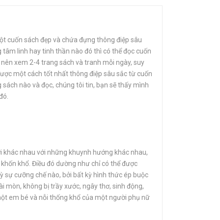
một cuốn sách đẹp và chứa đựng thông điệp sâu
 tâm linh hay tinh thần nào đó thì có thể đọc cuốn
ỉ nên xem 2-4 trang sách và tranh mỗi ngày, suy
được một cách tốt nhất thông điệp sâu sắc từ cuốn
 sách nào và đọc, chúng tôi tin, bạn sẽ thấy mình
c đó.
ười khác nhau với những khuynh hướng khác nhau,
ấn khốn khổ. Điều đó dường như chỉ có thể được
ỳ sự cưỡng chế nào, bởi bất kỳ hình thức ép buộc
ài mòn, không bị trầy xước, ngây thơ, sinh động,
 một em bé và nỗi thống khổ của một người phụ nữ