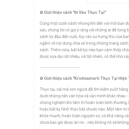
✿ Giới thiệu sách "Đi Vào Thực Tại"
Cùng một cuốn sách nhưng khi đến với mỗi bạn đọc
sắc, chúng tôi có gợi ý rằng với những ai đã từng 
sách từ đầu đến cuối, tùy vào sự hứng thú của bạ
ngẫm về nội dung chia sẻ trong những trang sách 
sách. Thêm nữa, bất kể lúc nào bạn cảm thấy chộn 
được xoa dịu rất nhiều, và tất nhiên, có thể nhờ 
----------------------------
✿ Giới thiệu sách "Krishnamurti Thực Tại Hiện 
Thực tại, cái mà con người đã tìm kiếm suốt hàng
dưới những nền văn hóa và văn minh khác nhau - là
chứng nghiệm khi tâm trí hoàn toàn bình thường, h
hoặc bất kỳ hình thức bắt chước nào. Một tâm trí n
khỏe mạnh, hoàn toàn nguyên sơ, có khả năng cảm
chưa bao giờ được ăn no… nếu không nó sẽ không 