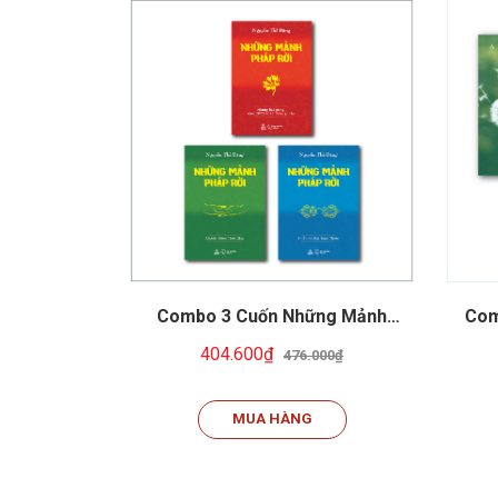
Combo 3 Cuốn Những Mảnh
Com
Pháp Rời
& Rơ
404.600₫
476.000₫
MUA HÀNG