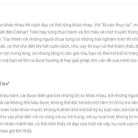
 khác nhau thì cách đọc có thể cũng khác nhau. Với "Đi vào thực tại", 
biết đến Eckhart Tolle hay từng thực hành và tìm hiểu về một truyền thống
n. Tuy nhiên với những người chưa từng có những trải nghiệm trên thì ch
đó, cứ thế cho đến khi hết cuốn sách, như vậy thì bạn có thể thẩm thấu 
rộn trong lòng, có những lắng lo cần giải tỏa, bạn có thể mở bất kì trang
vậy mà bạn sẽ tìm ra được hướng đi hay giải pháp cho vấn đề của mình lú
Tiền"
 triệu năm, cái được diễn giải bởi những bộ óc khác nhau, bởi những ng
 cái không thể hiểu được, không thể đạt tới bởi một tâm trí chỉ bị tra t
oàn toàn khỏe mạnh, không bị khốn khổ bởi bất kỳ kỷ luật nào, bởi bất k
hư vậy phải đến với nó cùng với sự trẻ trung, với sự tươi mới, không bị m
 nhận mãnh liệt, có thể nhìn thấy vẻ đẹp của một cái cây, nụ cười của
bao giờ tìm thấy.