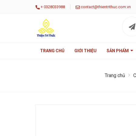
|
+
0328033988
contact@thientrithuc.com.vn
TRANG CHỦ
GIỚI THIỆU
SẢN PHẨM
Trang chủ
C