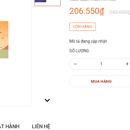
206.550₫
243.000
CÒN HÀNG
Mô tả đang cập nhật
SỐ LƯỢNG:
–
+
MUA HÀNG
ÁT HÀNH
LIÊN HỆ