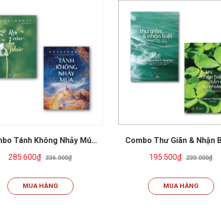
bo Tánh Không Nhảy Múa
Combo Thư Giãn & Nhận Bi
i Vào Ân Phúc | Adyashanti
Khi Nhận Biết Diễn Ra Tự 
285.600₫
195.500₫
336.000₫
230.000₫
| Sách Thiện Tri Thức
MUA HÀNG
MUA HÀNG