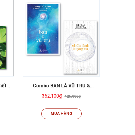
ết -
Combo BẠN LÀ VŨ TRỤ &
Combo Đ
Nhiên
CHỮA LÀNH LƯỢNG TỬ
362.100₫
37
426.000₫
MUA HÀNG