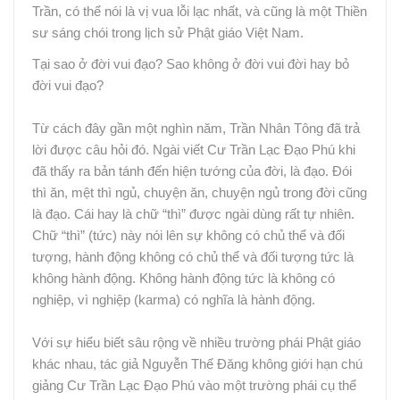
Trần, có thể nói là vị vua lỗi lạc nhất, và cũng là một Thiền
sư sáng chói trong lịch sử Phật giáo Việt Nam.
Tại sao ở đời vui đạo? Sao không ở đời vui đời hay bỏ
đời vui đạo?
Từ cách đây gần một nghìn năm, Trần Nhân Tông đã trả
lời được câu hỏi đó. Ngài viết Cư Trần Lạc Đạo Phú khi
đã thấy ra bản tánh đến hiện tướng của đời, là đạo. Đói
thì ăn, mệt thì ngủ, chuyện ăn, chuyện ngủ trong đời cũng
là đạo. Cái hay là chữ “thì” được ngài dùng rất tự nhiên.
Chữ “thì” (tức) này nói lên sự không có chủ thể và đối
tượng, hành động không có chủ thể và đối tượng tức là
không hành động. Không hành động tức là không có
nghiệp, vì nghiệp (karma) có nghĩa là hành động.
Với sự hiểu biết sâu rộng về nhiều trường phái Phật giáo
khác nhau, tác giả Nguyễn Thế Đăng không giới hạn chú
giảng Cư Trần Lạc Đạo Phú vào một trường phái cụ thể