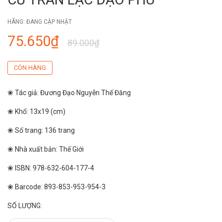
HÃNG:
ĐANG CẬP NHẬT
75.650₫
89.000₫
CÒN HÀNG
❀ Tác giả: Đương Đạo Nguyễn Thế Đăng
❀ Khổ: 13x19 (cm)
❀ Số trang: 136 trang
❀ Nhà xuất bản: Thế Giới
❀ ISBN: 978-632-604-177-4
❀ Barcode: 893-853-953-954-3
SỐ LƯỢNG: