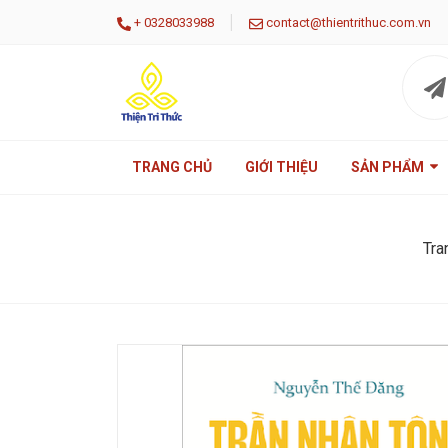
|
+
0328033988
contact@thientrithuc.com.vn
TRANG CHỦ
GIỚI THIỆU
SẢN PHẨM
Tra