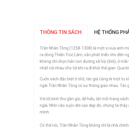
THÔNG TIN SÁCH
HỆ THỐNG PH
Trần Nhân Tông (1258-1308) là một vị vua anh minh,
ra dòng Thiền Trúc Lâm, vẫn phát triển cho đến ng
không chỉ chọn hẳn con đường xã hội (Đời), ở mãi v
nhất với nhau cho tới khi ra đi khỏi thế gian. Qua
Cuốn sách đặc biệt ở chỗ, tác giả cũng là một tu s
ngài Trần Nhân Tông có sự thông giao nhau. Tác g
Với lối bình thơ gần gũi, dễ hiểu, lật mỗi trang 
ngài. Nhìn vào cuộc đời cao đẹp đó, chúng ta thấy
mình.
Có thể nói, Trần Nhân Tông không chỉ là nhà chính 