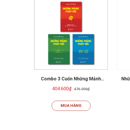
Combo 3 Cuốn Những Mảnh
Nhữ
Pháp Rời
404.600₫
476.000₫
MUA HÀNG