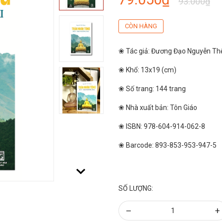
93.000₫
CÒN HÀNG
❀ Tác giả: Đương Đạo Nguyễn T
❀ Khổ: 13x19 (cm)
❀ Số trang: 144 trang
❀ Nhà xuất bản: Tôn Giáo
❀ ISBN: 978-604-914-062-8
❀ Barcode: 893-853-953-947-5
SỐ LƯỢNG:
–
+