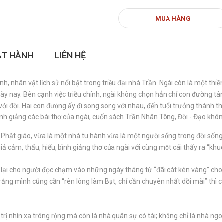
MUA HÀNG
ÁT HÀNH
LIÊN HỆ
 nhân vật lịch sử nổi bật trong triều đại nhà Trần. Ngài còn là một thiề
ày nay. Bên cạnh việc triều chính, ngài không chọn hẳn chỉ con đường tâ
ới đời. Hai con đường ấy đi song song với nhau, đến tuổi trưởng thành thì
 bình giảng các bài thơ của ngài, cuốn sách Trần Nhân Tông, Đời - Đạo khôn
ĩ Phật giáo, vừa là một nhà tu hành vừa là một người sống trong đời sống,
iả cảm, thấu, hiểu, bình giảng thơ của ngài với cùng một cái thấy ra “k
sách lại cho người đọc chạm vào những ngày tháng từ “đãi cát kén vàng” c
 rằng mình cũng cần “rèn lòng làm Bụt, chỉ cần chuyên nhất dồi mài” thì
trị nhìn xa trông rộng mà còn là nhà quân sự có tài; không chỉ là nhà ngo