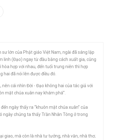
n sư lớn của Phật giáo Việt Nam, ngài đã sáng lập
m linh (Đạo) ngay từ đầu bằng cách xuất gia, cũng
 hòa hợp với nhau, đến tuổi trung niên thì hợp
g hai đã nói lên được điều đó.
 nên cái nhìn Đời - Đạo không hai của tác giả với
huôn mặt chúa xuân nay khám phá”.
ho đến ngày thấy ra “khuôn mặt chúa xuân” của
 có ngày chúng ta thấy Trần Nhân Tông ở trong
ại giao, mà còn là nhà tư tưởng, nhà văn, nhà thơ;