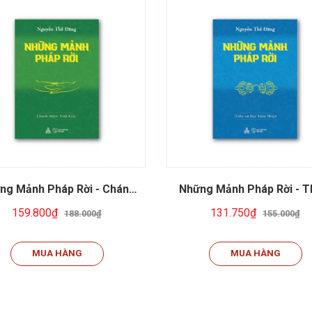
ng Mảnh Pháp Rời - Chánh
Những Mảnh Pháp Rời - T
Niệm Tỉnh Giác
Và Đại Toàn Thiện
159.800₫
131.750₫
188.000₫
155.000₫
MUA HÀNG
MUA HÀNG