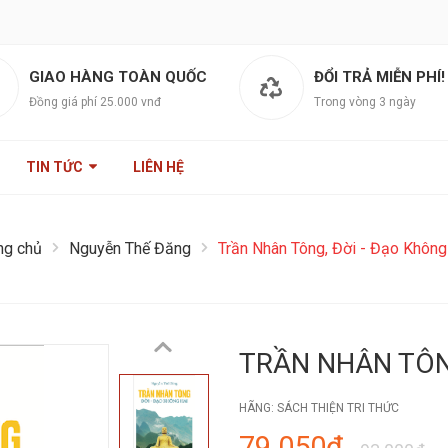
GIAO HÀNG TOÀN QUỐC
ĐỔI TRẢ MIỄN PHÍ!
Đồng giá phí 25.000 vnđ
Trong vòng 3 ngày
TIN TỨC
LIÊN HỆ
ng chủ
Nguyễn Thế Đăng
Trần Nhân Tông, Đời - Đạo Không
TRẦN NHÂN TÔN
HÃNG:
SÁCH THIỆN TRI THỨC
79.050₫