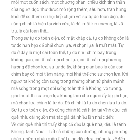
mỗi một cuốn sách, một chương phần, chiều kích tinh thần
của người đọc như được mở rộng thêm, sâu hơn, tràn hứng
khởi để có thêm cơ hội tiếp chạm với sự tự do toàn diện, đó
cũng chính là hiện tại vĩnh cửu, là đôi mắt kim cương, là vũ
trụ, là cái toàn thể…
Trong sự tự do toàn diện, có mặt khắp cả, tự do không còn là
tự do hạn hẹp để phải chọn lựa, vì chọn lựa là mất mát. Tự
do ở đây là một cái toàn thể, tự do như chim bay trong
không gian, có tất cả mọi chọn lựa, có tất cả mọi phương
hướng để chọn lựa, sự tự do ấy, không gian bao la của con
chim bay có mọi tiềm năng, mọi khả thể cho sự chọn lựa. Khi
người ta không còn sống trong những phần tử phân mảnh
mà sống trong một đời sống toàn thể là Không, vô tướng,
giải thoát thì sự chọn lựa không làm cho người ấy bị giới hạn,
mà chọn lựa chính là tự do. Đó chính là tự do chọn lựa tự do.
Sự tự do toàn diện, đó cũng chính là cái hiện tại vĩnh cửu, cái
quê nhà, cái nguồn mà tác giả đã nhiều lần nhắc đến:
Về đến quê nhà thì thấy khắp cả đều là quê nhà, đều là tánh
Không, tánh Như…. Tất cả những con đường, những phương
pháp, những pháp môn Phật giáo đều đưa chúng ta về đến