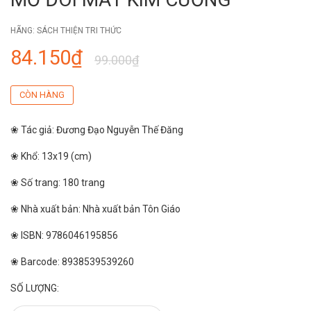
HÃNG:
SÁCH THIỆN TRI THỨC
84.150₫
99.000₫
CÒN HÀNG
❀ Tác giả: Đương Đạo Nguyễn Thế Đăng
❀ Khổ: 13x19 (cm)
❀ Số trang: 180 trang
❀ Nhà xuất bản: Nhà xuất bản Tôn Giáo
❀ ISBN: 9786046195856
❀ Barcode: 8938539539260
SỐ LƯỢNG: