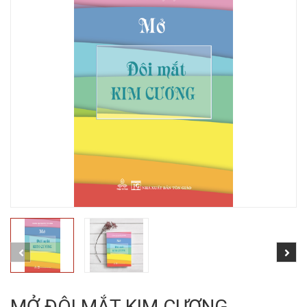
MỞ ĐÔI MẮT KIM CƯƠNG