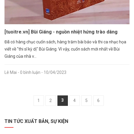
[tuoitre.vn] Bùi Giáng - nguồn nhiệt hứng trào dâng
Đã có hàng chục cuốn sách, hàng trăm bài báo và thi ca nhạc họa
viết về "thi sĩ kỳ dị" Bùi Giáng. Vì vậy, cuốn sách mới nhất về Bùi
Giáng của nhà v...
Lê Mai
- 0 bình luận
- 10/04/2023
3
1
2
4
5
6
TIN TỨC XUẤT BẢN, SỰ KIỆN